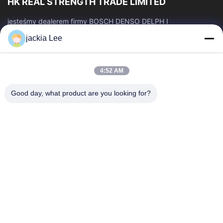
HK REAL STRENGTH TRADE LIMITED
jesteśmy dealerem firmy BOSCH DENSO DELPH I
CATERPILLAR VOLVO CUMMINS TOYOTA ISUZU. Numer
jackia Lee
WhatsApp: 0086 159 2067 9523.
Szybkie Linki
4:52 AM
Do Domu
Produkty
O Nas
Wycieczka Po Fabryce
Good day, what product are you looking for?
Kontrola Jakości
Skontaktuj Się Z Nami
Poproś O Wycenę
Nowości
Sprawy
Skontaktuj Się Z Nami
86-134-3456-6685
86-159-2067-9523
2181986030@qq.com