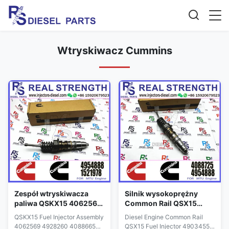
Wtryskiwacz Cummins
Zespół wtryskiwacza
Silnik wysokoprężny
paliwa QSKX15 4062569
Common Rail QSX15
4928260 4088665
Wtryskiwacz paliwa
QSKX15 Fuel Injector Assembly
Diesel Engine Common Rail
4088725 4954888
4903455 4928264
4062569 4928260 4088665
QSX15 Fuel Injector 4903455