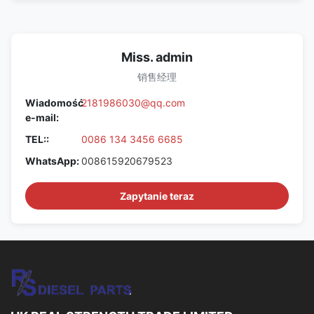
Miss. admin
销售经理
Wiadomość
2181986030@qq.com
e-mail:
TEL::
0086 134 3456 6685
WhatsApp:
008615920679523
Zapytanie teraz