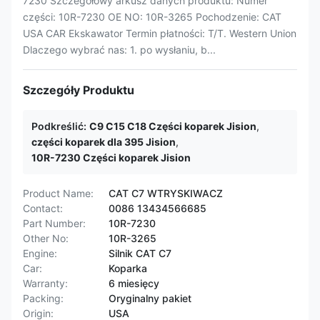
7230 Szczegółowy arkusz danych produktu: Numer
części: 10R-7230 OE NO: 10R-3265 Pochodzenie: CAT
USA CAR Ekskawator Termin płatności: T/T. Western Union
Dlaczego wybrać nas: 1. po wysłaniu, b...
Szczegóły Produktu
Podkreślić:
C9 C15 C18 Części koparek Jision
,
części koparek dla 395 Jision
,
10R-7230 Części koparek Jision
Product Name:
CAT C7 WTRYSKIWACZ
Contact:
0086 13434566685
Part Number:
10R-7230
Other No:
10R-3265
Engine:
Silnik CAT C7
Car:
Koparka
Warranty:
6 miesięcy
Packing:
Oryginalny pakiet
Origin:
USA