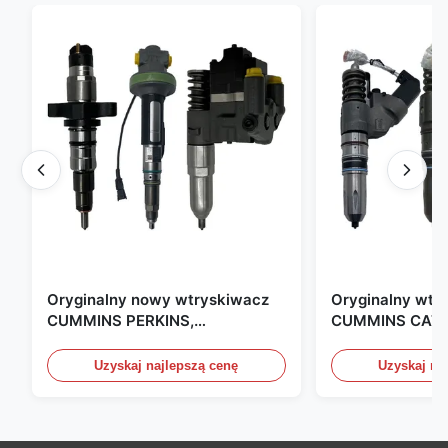
Oryginalny nowy wtryskiwacz
Oryginalny wtr
CUMMINS PERKINS,
CUMMINS CAT 
produkowany w USA. Jesteśmy
produkowany w
CAT, CUMMINS, Pkerins Dealer,
Zjednoczonych.
Uzyskaj najlepszą cenę
Uzyskaj na
wszystko jest oryginalnie nowe