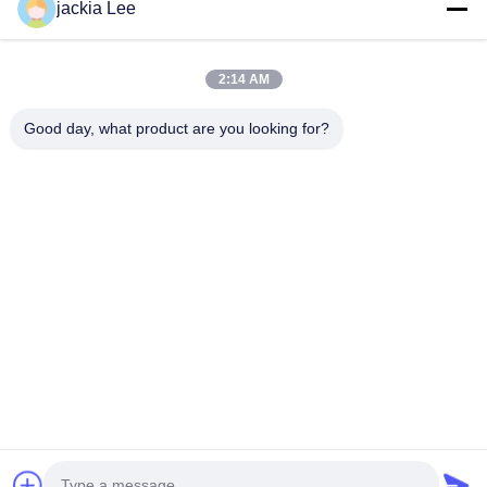
jackia Lee
WhatsApp: 0086 159 2067 9523.
Szybkie Linki
2:14 AM
Do Domu
Produkty
O Nas
Wycieczka Po Fabryce
Good day, what product are you looking for?
Kontrola Jakości
Skontaktuj Się Z Nami
Poproś O Wycenę
Nowości
Sprawy
Skontaktuj Się Z Nami
86-134-3456-6685
86-159-2067-9523
2181986030@qq.com
Prawa autorskie © 2023-2026 HK REAL STRENGTH TRADE LIMITED.
/Wszystkie prawa Zarezerwowany.