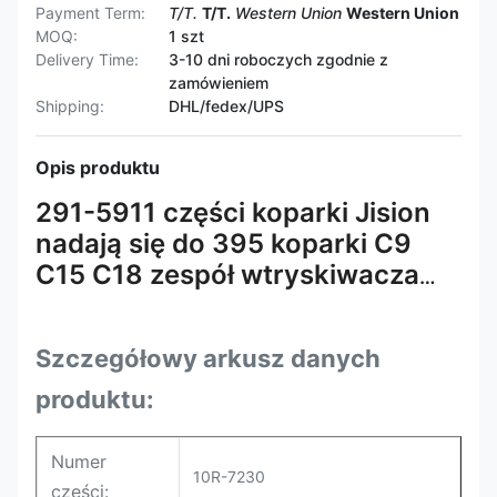
Payment Term:
T/T.
T/T.
Western Union
Western Union
MOQ:
1 szt
Delivery Time:
3-10 dni roboczych zgodnie z
zamówieniem
Shipping:
DHL/fedex/UPS
Opis produktu
291-5911 części koparki Jision
nadają się do 395 koparki C9
C15 C18 zespół wtryskiwacza
paliwa 291-5911 10R-7230
Szczegółowy arkusz danych
produktu:
Numer
10R-7230
części: