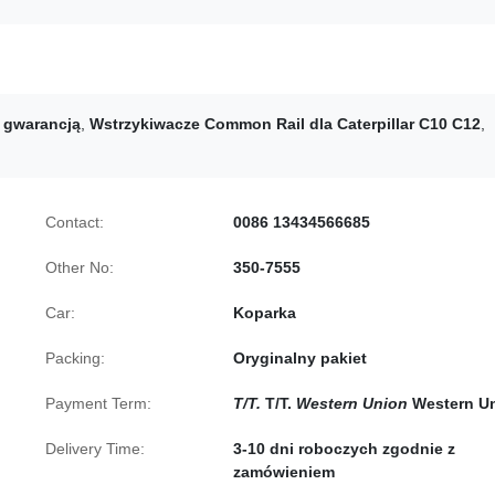
z gwarancją
,
Wstrzykiwacze Common Rail dla Caterpillar C10 C12
,
Contact:
0086 13434566685
Other No:
350-7555
Car:
Koparka
Packing:
Oryginalny pakiet
Payment Term:
T/T.
T/T.
Western Union
Western U
Delivery Time:
3-10 dni roboczych zgodnie z
zamówieniem