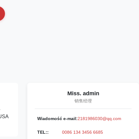
Miss. admin
销售经理
a
 USA
Wiadomość e-mail:
2181986030@qq.com
TEL::
0086 134 3456 6685