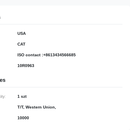
s
USA
CAT
ISO contact :+8613434566685
10R0963
ies
ty:
1 szt
T/T, Western Union,
10000