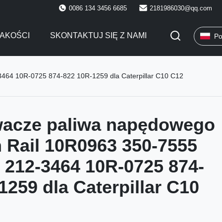
0086 134 3456 6685
2181986030@qq.com
AKOŚCI
SKONTAKTUJ SIĘ Z NAMI
Po
64 10R-0725 874-822 10R-1259 dla Caterpillar C10 C12
wacze paliwa napędowego
Rail 10R0963 350-7555
 212-3464 10R-0725 874-
1259 dla Caterpillar C10