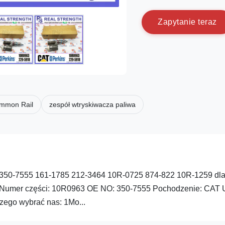
Z
a
p
y
t
a
n
i
e
t
e
r
a
z
ommon Rail
zespół wtryskiwacza paliwa
350-7555 161-1785 212-3464 10R-0725 874-822 10R-1259 dl
u: Numer części: 10R0963 OE NO: 350-7555 Pochodzenie: CAT
zego wybrać nas: 1Mo...