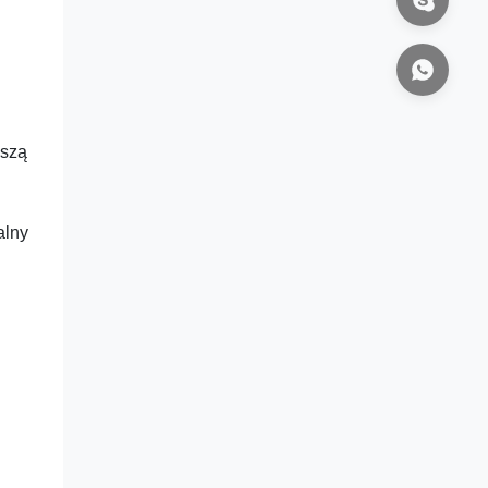
eszą
alny