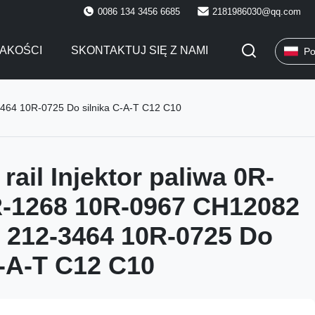
0086 134 3456 6685
2181986030@qq.com
AKOŚCI
SKONTAKTUJ SIĘ Z NAMI
Po
464 10R-0725 Do silnika C-A-T C12 C10
ail Injektor paliwa 0R-
R-1268 10R-0967 CH12082
 212-3464 10R-0725 Do
C-A-T C12 C10