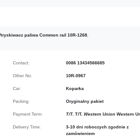
tryskiwacz paliwa Common rail 10R-1268
,
Contact:
0086 13434566685
Other No:
10R-0967
Car:
Koparka
Packing:
Oryginalny pakiet
Payment Term:
T/T.
T/T.
Western Union
Western U
Delivery Time:
3-10 dni roboczych zgodnie z
zamówieniem