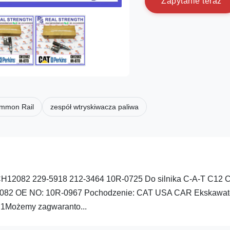
Z
a
p
y
t
a
n
i
e
t
e
r
a
z
ommon Rail
zespół wtryskiwacza paliwa
 CH12082 229-5918 212-3464 10R-0725 Do silnika C-A-T C12 
12082 OE NO: 10R-0967 Pochodzenie: CAT USA CAR Ekskawat
: 1Możemy zagwaranto...