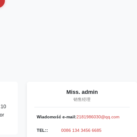
Miss. admin
销售经理
C10
or
Wiadomość e-mail:
2181986030@qq.com
TEL::
0086 134 3456 6685