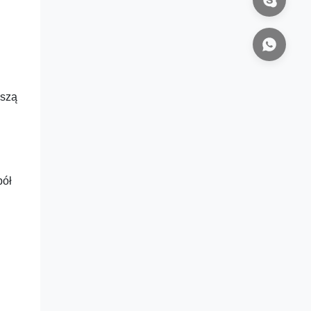
eszą
pół