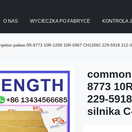
O NAS
WYCIECZKA PO FABRYCE
KONTROLA J
Injektor paliwa 0R-8773 10R-1268 10R-0967 CH12082 229-5918 212-3
common r
8773 10
229-5918
silnika 