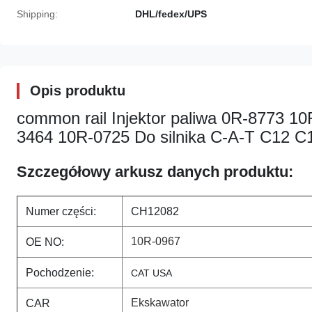
Shipping:
DHL/fedex/UPS
Opis produktu
common rail Injektor paliwa 0R-8773 
3464 10R-0725 Do silnika C-A-T C12 C
Szczegółowy arkusz danych produktu:
Numer części:
CH12082
10R-0967
OE NO:
Pochodzenie:
CAT USA
Ekskawator
CAR