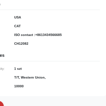
s
USA
CAT
ISO contact :+8613434566685
CH12082
ies
ty:
1 szt
T/T, Western Union,
10000