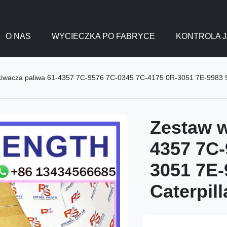
O NAS
WYCIECZKA PO FABRYCE
KONTROLA J
kiwacza paliwa 61-4357 7C-9576 7C-0345 7C-4175 0R-3051 7E-9983 9Y
Zestaw w
4357 7C-
3051 7E-
Caterpill