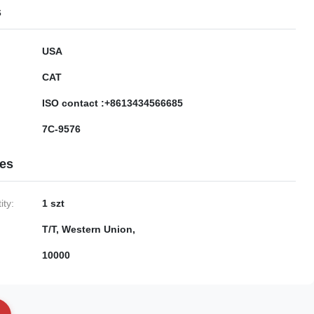
s
USA
CAT
ISO contact :+8613434566685
7C-9576
ies
ty:
1 szt
T/T, Western Union,
10000