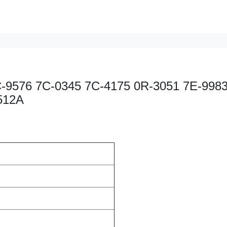
7C-9576 7C-0345 7C-4175 0R-3051 7E-998
3512A