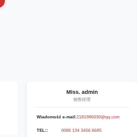
Miss. admin
销售经理
Wiadomość e-mail:
2181986030@qq.com
TEL::
0086 134 3456 6685