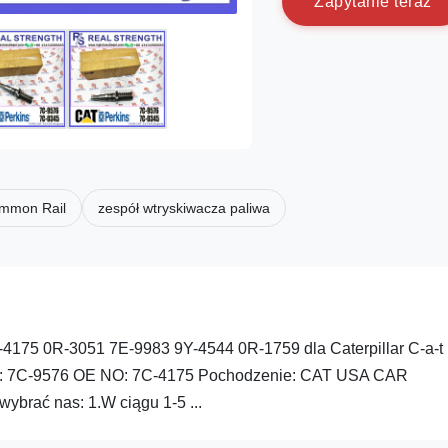
Z
a
p
y
t
a
n
i
e
t
e
r
a
z
ommon Rail
zespół wtryskiwacza paliwa
4175 0R-3051 7E-9983 9Y-4544 0R-1759 dla Caterpillar C-a-t
ci: 7C-9576 OE NO: 7C-4175 Pochodzenie: CAT USA CAR
ybrać nas: 1.W ciągu 1-5 ...