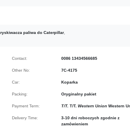
ryskiwacza paliwa do Caterpillar
,
Contact:
0086 13434566685
Other No:
7C-4175
Car:
Koparka
Packing:
Oryginalny pakiet
Payment Term:
T/T.
T/T.
Western Union
Western U
Delivery Time:
3-10 dni roboczych zgodnie z
zamówieniem