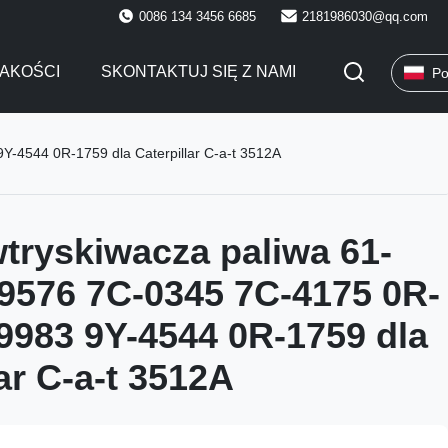
0086 134 3456 6685
2181986030@qq.com
AKOŚCI
SKONTAKTUJ SIĘ Z NAMI
Po
-4544 0R-1759 dla Caterpillar C-a-t 3512A
tryskiwacza paliwa 61-
9576 7C-0345 7C-4175 0R-
9983 9Y-4544 0R-1759 dla
ar C-a-t 3512A