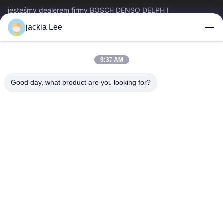
jesteśmy dealerem firmy BOSCH DENSO DELPH I
CATERPILLAR VOLVO CUMMINS TOYOTA ISUZU. Numer
jackia Lee
WhatsApp: 0086 159 2067 9523.
Szybkie Linki
9:37 AM
Do Domu
Produkty
O Nas
Wycieczka Po Fabryce
Good day, what product are you looking for?
Kontrola Jakości
Skontaktuj Się Z Nami
Poproś O Wycenę
Nowości
Sprawy
Skontaktuj Się Z Nami
86-134-3456-6685
86-159-2067-9523
2181986030@qq.com