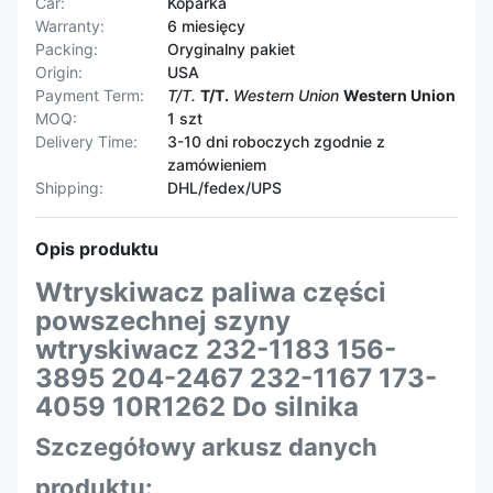
Car:
Koparka
Warranty:
6 miesięcy
Packing:
Oryginalny pakiet
Origin:
USA
Payment Term:
T/T.
T/T.
Western Union
Western Union
MOQ:
1 szt
Delivery Time:
3-10 dni roboczych zgodnie z
zamówieniem
Shipping:
DHL/fedex/UPS
Opis produktu
Wtryskiwacz paliwa części
powszechnej szyny
wtryskiwacz 232-1183 156-
3895 204-2467 232-1167 173-
4059 10R1262 Do silnika
Szczegółowy arkusz danych
produktu: