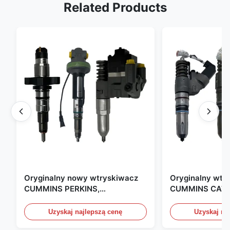
Related Products
Oryginalny nowy wtryskiwacz
Oryginalny wtr
CUMMINS PERKINS,
CUMMINS CAT 
produkowany w USA. Jesteśmy
produkowany w
CAT, CUMMINS, Pkerins Dealer,
Zjednoczonych.
Uzyskaj najlepszą cenę
Uzyskaj na
wszystko jest oryginalnie nowe