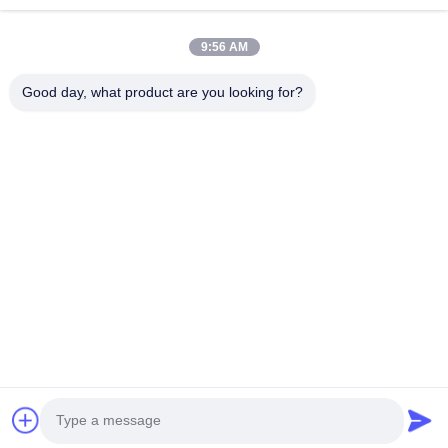
Szybkie Linki
9:56 AM
Do Domu
Produkty
O Nas
Wycieczka Po Fabryce
Good day, what product are you looking for?
Kontrola Jakości
Skontaktuj Się Z Nami
Poproś O Wycenę
Nowości
Sprawy
Skontaktuj Się Z Nami
86-134-3456-6685
86-159-2067-9523
2181986030@qq.com
Prawa autorskie © 2023-2026 HK REAL STRENGTH TRADE LIMITED.
/Wszystkie prawa Zarezerwowany.