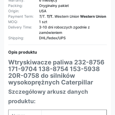
Warranty:
6 miesięcy
Packing:
Oryginalny pakiet
Origin:
USA
Payment Term:
T/T.
T/T.
Western Union
Western Union
MOQ:
1 szt
Delivery Time:
3-10 dni roboczych zgodnie z
zamówieniem
Shipping:
DHL/fedex/UPS
Opis produktu
Wtryskiwacze paliwa 232-8756
171-9704 138-8754 153-5938
20R-0758 do silników
wysokoprężnych Caterpillar
Szczegółowy arkusz danych
produktu: