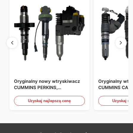
Oryginalny nowy wtryskiwacz
Oryginalny wtr
CUMMINS PERKINS,
CUMMINS CAT 
produkowany w USA. Jesteśmy
produkowany w
CAT, CUMMINS, Pkerins Dealer,
Zjednoczonych.
Uzyskaj najlepszą cenę
Uzyskaj na
wszystko jest oryginalnie nowe