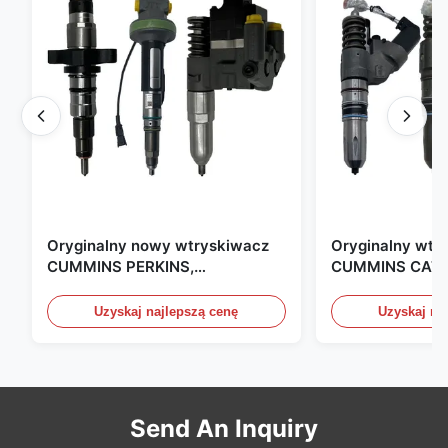
Oryginalny nowy wtryskiwacz
Oryginalny wtr
CUMMINS PERKINS,
CUMMINS CAT 
produkowany w USA. Jesteśmy
produkowany w
CAT, CUMMINS, Pkerins Dealer,
Zjednoczonych.
Uzyskaj najlepszą cenę
Uzyskaj na
wszystko jest oryginalnie nowe
Send An Inquiry