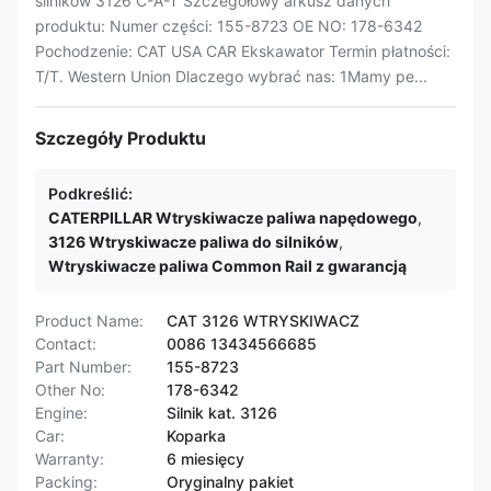
silników 3126 C-A-T Szczegółowy arkusz danych
produktu: Numer części: 155-8723 OE NO: 178-6342
Pochodzenie: CAT USA CAR Ekskawator Termin płatności:
T/T. Western Union Dlaczego wybrać nas: 1Mamy pe...
Szczegóły Produktu
Podkreślić:
CATERPILLAR Wtryskiwacze paliwa napędowego
,
3126 Wtryskiwacze paliwa do silników
,
Wtryskiwacze paliwa Common Rail z gwarancją
Product Name:
CAT 3126 WTRYSKIWACZ
Contact:
0086 13434566685
Part Number:
155-8723
Other No:
178-6342
Engine:
Silnik kat. 3126
Car:
Koparka
Warranty:
6 miesięcy
Packing:
Oryginalny pakiet