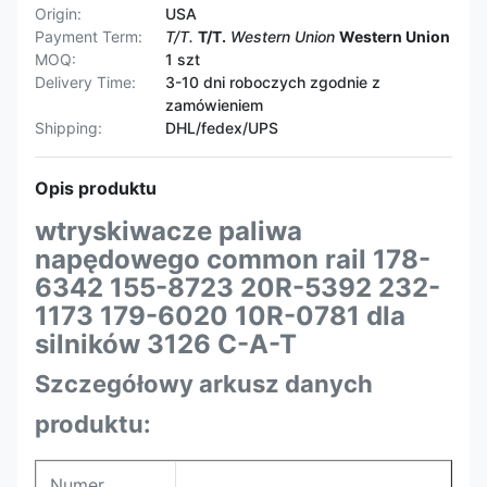
Origin:
USA
Payment Term:
T/T.
T/T.
Western Union
Western Union
MOQ:
1 szt
Delivery Time:
3-10 dni roboczych zgodnie z
zamówieniem
Shipping:
DHL/fedex/UPS
Opis produktu
wtryskiwacze paliwa
napędowego common rail 178-
6342 155-8723 20R-5392 232-
1173 179-6020 10R-0781 dla
silników 3126 C-A-T
Szczegółowy arkusz danych
produktu:
Numer